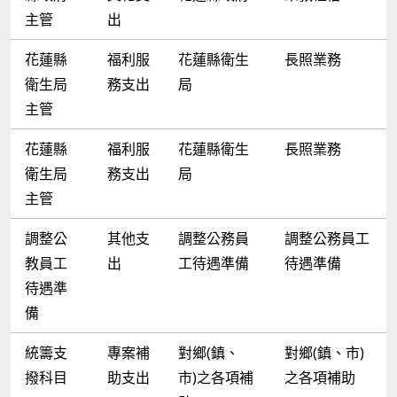
主管
出
花蓮縣
福利服
花蓮縣衛生
長照業務
衛生局
務支出
局
主管
花蓮縣
福利服
花蓮縣衛生
長照業務
衛生局
務支出
局
主管
調整公
其他支
調整公務員
調整公務員工
教員工
出
工待遇準備
待遇準備
待遇準
備
統籌支
專案補
對鄉(鎮、
對鄉(鎮、市)
撥科目
助支出
市)之各項補
之各項補助