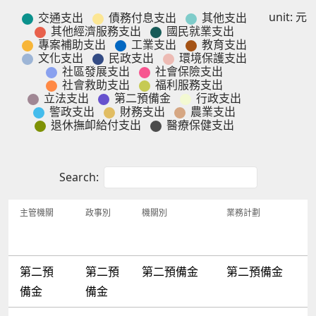
unit: 元
交通支出
債務付息支出
其他支出
交通支出
債務付息支出
其他支出
其他經濟服務支出
國民就業支出
其他經濟服務支出
國民就業支出
專案補助支出
工業支出
教育支出
專案補助支出
工業支出
教育支出
文化支出
民政支出
環境保護支出
文化支出
民政支出
環境保護支出
社區發展支出
社會保險支出
社區發展支出
社會保險支出
社會救助支出
福利服務支出
社會救助支出
福利服務支出
立法支出
第二預備金
行政支出
立法支出
第二預備金
行政支出
警政支出
財務支出
農業支出
警政支出
財務支出
農業支出
退休撫卹給付支出
醫療保健支出
退休撫卹給付支出
醫療保健支出
Search:
主管機關
政事別
機關別
業務計劃
第二預
第二預
第二預備金
第二預備金
備金
備金