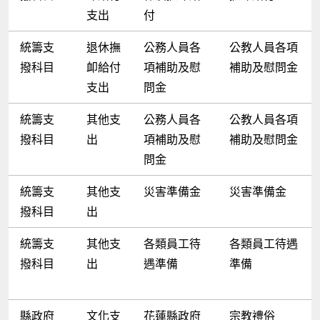
支出
付
統籌支
退休撫
公務人員各
公教人員各項
撥科目
卹給付
項補助及慰
補助及慰問金
支出
問金
統籌支
其他支
公務人員各
公教人員各項
撥科目
出
項補助及慰
補助及慰問金
問金
統籌支
其他支
災害準備金
災害準備金
撥科目
出
統籌支
其他支
各類員工待
各類員工待遇
撥科目
出
遇準備
準備
縣政府
文化支
花蓮縣政府
宗教禮俗