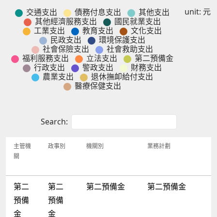
unit: 元
交通支出
債務付息支出
其他支出
交通支出
債務付息支出
其他支出
其他經濟服務支出
國民就業支出
其他經濟服務支出
國民就業支出
工業支出
教育支出
文化支出
工業支出
教育支出
文化支出
民政支出
環境保護支出
民政支出
環境保護支出
社會保險支出
社會救助支出
社會保險支出
社會救助支出
福利服務支出
立法支出
第二預備金
福利服務支出
立法支出
第二預備金
行政支出
警政支出
財務支出
行政支出
警政支出
財務支出
農業支出
退休撫卹給付支出
農業支出
退休撫卹給付支出
醫療保健支出
醫療保健支出
Search:
主管機
政事別
機關別
業務計劃
關
第二
第二
第二預備金
第二預備金
預備
預備
金
金