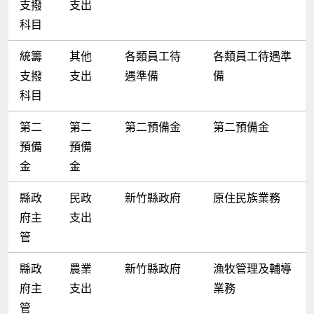
支撥
支出
科目
統籌
其他
各類員工待
各類員工待遇準
支撥
支出
遇準備
備
科目
第二
第二
第二預備金
第二預備金
預備
預備
金
金
縣政
民政
新竹縣政府
原住民族業務
府主
支出
管
縣政
農業
新竹縣政府
漁牧管理及輔導
府主
支出
業務
管